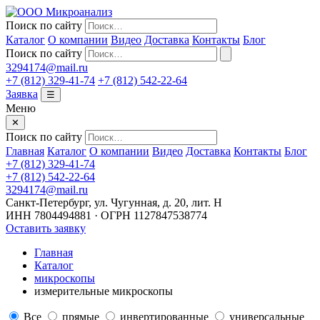
Поиск по сайту
Каталог
О компании
Видео
Доставка
Контакты
Блог
Поиск по сайту
3294174@mail.ru
+7 (812) 329-41-74
+7 (812) 542-22-64
Заявка
☰
Меню
✕
Поиск по сайту
Главная
Каталог
О компании
Видео
Доставка
Контакты
Блог
+7 (812) 329-41-74
+7 (812) 542-22-64
3294174@mail.ru
Санкт-Петербург, ул. Чугунная, д. 20, лит. Н
ИНН 7804494881 · ОГРН 1127847538774
Оставить заявку
Главная
Каталог
микроскопы
измерительные микроскопы
Все
прямые
инвертированные
универсальные