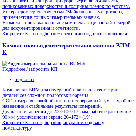
Бесконтактный контроль микрорельефа: шероховатость
полированных поверхностей и толщины плёнок по уступам.
Интерферометрическая схема (Майкельсон + микроскоп),
применяется в точных измерительных задачах.
Возможна поставка в составе комплекса с цифровой камерой
для документирования и отчётности.
Запросите КП и подбор комплектации под объект контроля.
Компактная видеоизмерительная машина ВИМ-
К
Подробнее / запросить КП
под заказ
Компактная ВИМ для измерений и контроля геометрии
деталей без сложной подготовки образца.
CCD-камера высокой чёткости и непрерывный зум — удобное
наведение и стабильные результаты измерений.
Диапазон измерений до 200×100×175 мм, рабочее расстояние
90 мм, увеличение на экране 26–172× (19″).
Запросите КП и подбор конфигурации под вашу
номенклатуру.