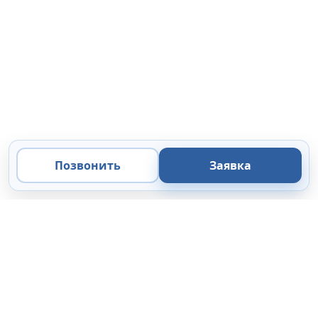
Позвонить
Заявка
ООО «Микроанализ»
Экспертные решения
в области микроскопии, микроанализа и цифровой
визуализации.
Поставка
Сервис
44-ФЗ / 223-ФЗ