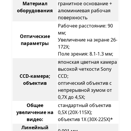
Материал
гранитное основание +
оборудования
алюминиевая рабочая
поверхность
Рабочее расстояние: 90
мм;
Оптические
Увеличение на экране 26-
параметры
172Х;
Поле зрения: 8.1-1.3 мм;
японская цветная камера
высокой четкости Sony
CCD-камера;
CCD;
объектив
оптический объектив с
непрерывной зумом от
0,7X до 4,5X;
Общее
стандартный объектив
увеличение на
0,5X (20X-115X);
видео:
объектив 1X (30X-225X)*
Линейный