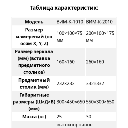
Таблица характеристик:
Модель
ВИМ-К-1010
ВИМ-К-2010
Размер
100×100×75
200×100×175
измерений (по
мм
мм
осям X, Y, Z)
Размер зеркала
(мм) (вставка
160×160
260×160
предметного
столика)
Предметный
232×232
332×332
столик (мм)
Габаритные
размеры (Ш×Д×В)
300×450×650
550×300×650
(мм)
Масса (кг)
25
30
высокопрочное