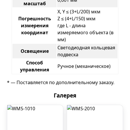
0,001 мм
масштаб
X, Y ≤ (3+L/200) мкм
Погрешность
Z ≤ (4+L/150) мкм
измерения
где L - длина
координат
измеряемого объекта (в
мм)
Светодиодная кольцевая
Освещение
подвеска
Способ
Ручное (механическое)
управления
* — Поставляется по дополнительному заказу.
Галерея