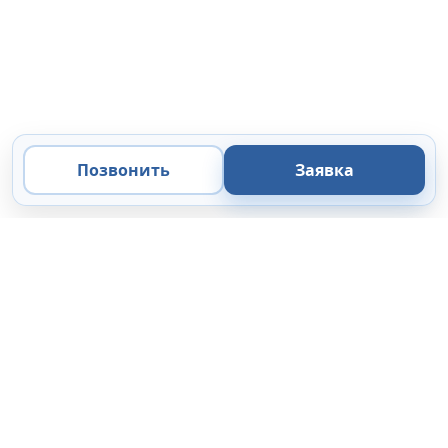
Позвонить
Заявка
ООО «Микроанализ»
Экспертные решения
в области микроскопии, микроанализа и цифровой
визуализации.
Поставка
Сервис
44-ФЗ / 223-ФЗ
Коммерческие организации