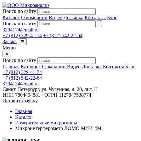
Поиск по сайту
Каталог
О компании
Видео
Доставка
Контакты
Блог
Поиск по сайту
3294174@mail.ru
+7 (812) 329-41-74
+7 (812) 542-22-64
Заявка
☰
Меню
✕
Поиск по сайту
Главная
Каталог
О компании
Видео
Доставка
Контакты
Блог
+7 (812) 329-41-74
+7 (812) 542-22-64
3294174@mail.ru
Санкт-Петербург, ул. Чугунная, д. 20, лит. Н
ИНН 7804494881 · ОГРН 1127847538774
Оставить заявку
Главная
Каталог
Измерительные микроскопы
Микроинтерферометр ЛОМО МИИ-4М