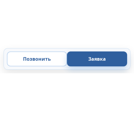
Позвонить
Заявка
ООО «Микроанализ»
Экспертные решения
в области микроскопии, микроанализа и цифровой
визуализации.
Поставка
Сервис
44-ФЗ / 223-ФЗ