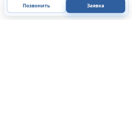
Позвонить
Заявка
ООО «Микроанализ»
Экспертные решения
в области микроскопии, микроанализа и цифровой
визуализации.
Поставка
Сервис
44-ФЗ / 223-ФЗ
Коммерческие организации
Каталог
Цифровые камеры
ПО
Подбор комплектации