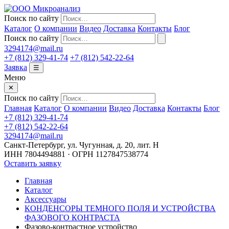
Поиск по сайту
Каталог
О компании
Видео
Доставка
Контакты
Блог
Поиск по сайту
3294174@mail.ru
+7 (812) 329-41-74
+7 (812) 542-22-64
Заявка
☰
Меню
✕
Поиск по сайту
Главная
Каталог
О компании
Видео
Доставка
Контакты
Блог
+7 (812) 329-41-74
+7 (812) 542-22-64
3294174@mail.ru
Санкт-Петербург, ул. Чугунная, д. 20, лит. Н
ИНН 7804494881 · ОГРН 1127847538774
Оставить заявку
Главная
Каталог
Аксессуары
КОНДЕНСОРЫ ТЕМНОГО ПОЛЯ И УСТРОЙСТВА
ФАЗОВОГО КОНТРАСТА
Фазово-контрастное устройство