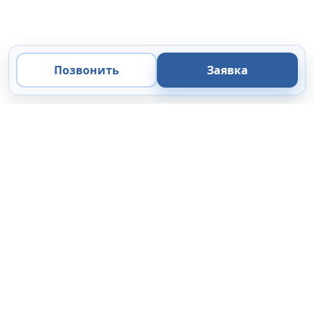
Позвонить
Заявка
ООО «Микроанализ»
Экспертные решения
в области микроскопии, микроанализа и цифровой
визуализации.
Поставка
Сервис
44-ФЗ / 223-ФЗ
Коммерческие организации
Каталог
Цифровые камеры