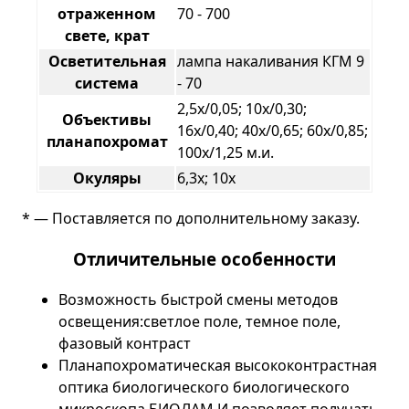
отраженном
70 - 700
свете, крат
Осветительная
лампа накаливания КГМ 9
система
- 70
2,5х/0,05; 10х/0,30;
Объективы
16х/0,40; 40х/0,65; 60х/0,85;
планапохромат
100х/1,25 м.и.
Окуляры
6,3х; 10х
* — Поставляется по дополнительному заказу.
Отличительные особенности
Возможность быстрой смены методов
освещения:светлое поле, темное поле,
фазовый контраст
Планапохроматическая высококонтрастная
оптика биологического биологического