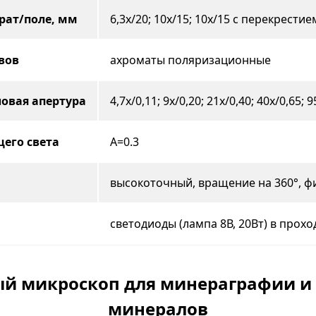
рат/поле, мм
6,3x/20; 10x/15; 10x/15 с перекрести
вов
ахроматы поляризационные
овая апертура
4,7x/0,11; 9x/0,20; 21x/0,40; 40x/0,65;
его света
A=0.3
высокоточный, вращение на 360°, фи
светодиоды (лампа 8В, 20Вт) в про
ый микроскоп для минераграфии и
минералов