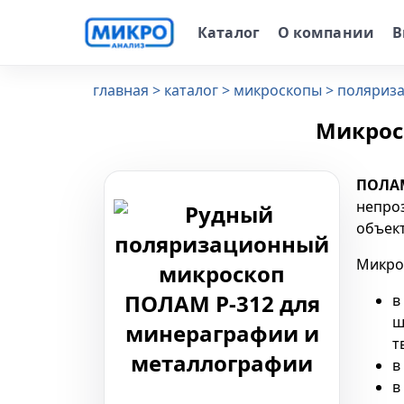
Каталог
О компании
В
главная
каталог
микроскопы
поляриз
✕
Микрос
ПОЛАМ
непро
объект
Микро
в
ш
т
в
в