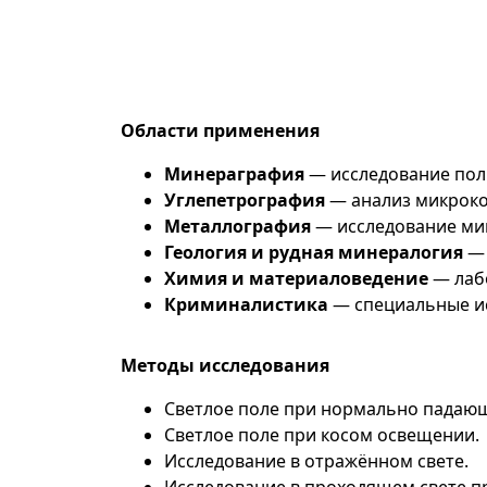
Области применения
Минераграфия
— исследование пол
Углепетрография
— анализ микроком
Металлография
— исследование мик
Геология и рудная минералогия
— 
Химия и материаловедение
— лаб
Криминалистика
— специальные ис
Методы исследования
Светлое поле при нормально падаю
Светлое поле при косом освещении.
Исследование в отражённом свете.
Исследование в проходящем свете п