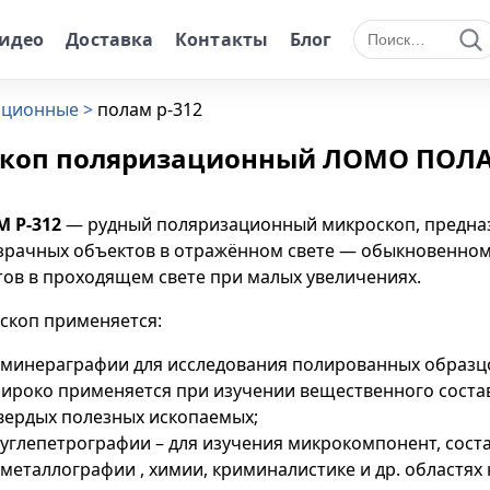
идео
Доставка
Контакты
Блог
Поиск по сайту
ационные
полам р-312
коп поляризационный ЛОМО ПОЛА
 Р-312
— рудный поляризационный микроскоп, предна
зрачных объектов в отражённом свете — обыкновенном
ов в проходящем свете при малых увеличениях.
скоп применяется:
 минераграфии для исследования полированных образц
ироко применяется при изучении вещественного соста
вердых полезных ископаемых;
 углепетрографии – для изучения микрокомпонент, соста
 металлографии , химии, криминалистике и др. областях 