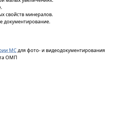
.
х свойств минералов.
е документирование.
ерии МС
для фото- и видеодокументирования
ета ОМП