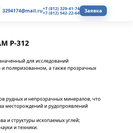
+7 (812) 329-41-74
3294174@mail.ru
Заявка
+7 (812) 542-22-64
М Р-312
значенный для исследований
 и поляризованном, а также прозрачных
ов рудных и непрозрачных минералов, что
ва месторождений и рудопроявлений
ва и структуры ископаемых углей;
науки и техники.