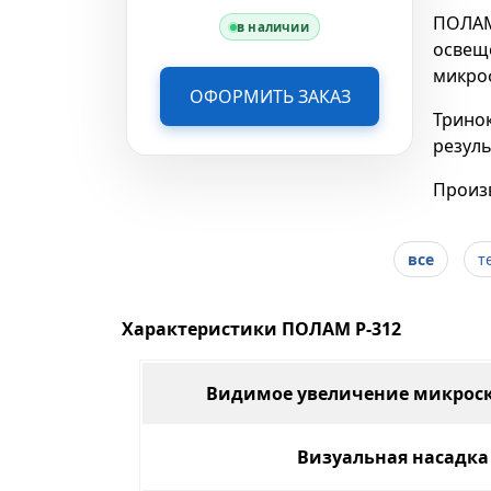
ПОЛАМ
в наличии
освеще
микро
ОФОРМИТЬ ЗАКАЗ
Тринок
резул
 Н
Произв
все
т
Характеристики ПОЛАМ Р-312
Видимое увеличение микроск
Визуальная насадка