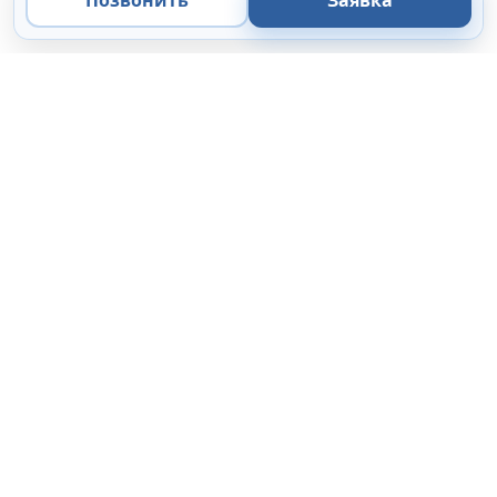
Позвонить
Заявка
ООО «Микроанализ»
Экспертные решения
в области микроскопии, микроанализа и цифровой
визуализации.
Поставка
Сервис
44-ФЗ / 223-ФЗ
Коммерческие организации
Каталог
Цифровые камеры
ПО
Подбор комплектации
Государственные закупки