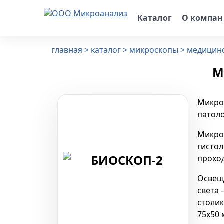
Каталог
О компа
главная
каталог
микроскопы
медицинс
✕
М
Микрос
патол
Микро
гистол
проход
Освещ
света 
столи
75х50 