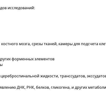
дов исследований:
 костного мозга, срезы тканей, камеры для подсчета клет
 других форменных элементов
лы
 цереброспинальной жидкости, транссудатов, экссудато
влению ДНК, РНК, белков, гликогена, и других метабол