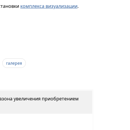
установки
комплекса визуализации
.
галерея
пазона увеличения приобретением