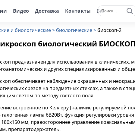
нии
Видео
Доставка
Контакты
Блог
Поиск по сайту
кие и биологические
биологические
биоскоп-2
икроскоп биологический БИОСКОП
коп предназначен для использования в клинических, 
огоанатомических и других специализированных и общ
скоп обеспечивает наблюдение окрашенных и неокраше
огических срезов на предметных стеклах, а также в сп
ящим светом по методу светлого поля.
ение встроенное по Келлеру (наличие регулируемой по
– галогенная лампа 6В20Вт, функция регулировки уровн
к 180х150 мм, правостороннее управление коаксиальны
мм, препаратодержатель.