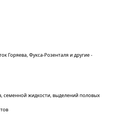
ок Горяева, Фукса-Розенталя и другие -
в, семенной жидкости, выделений половых
итов