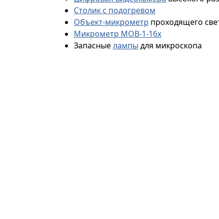
Столик с подогревом
Объект-микрометр
проходящего св
Микрометр МОВ-1-16х
Запасные
лампы
для микроскопа