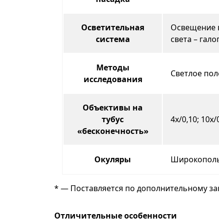
Осветительная
Освещение в
система
света – гал
Методы
Светлое пол
исследования
Объективы на
тубус
4х/0,10; 10х/
«бесконечность»
Окуляры
Широкополь
* — Поставляется по дополнительному зак
Отличительные особенности