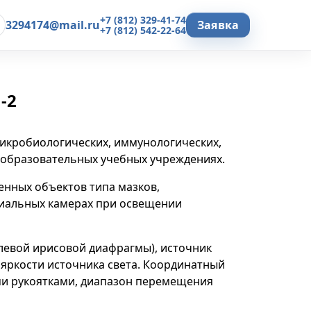
+7 (812) 329-41-74
3294174@mail.ru
Заявка
+7 (812) 542-22-64
-2
микробиологических, иммунологических,
еобразовательных учебных учреждениях.
нных объектов типа мазков,
ециальных камерах при освещении
левой ирисовой диафрагмы), источник
я яркости источника света. Координатный
ми рукоятками, диапазон перемещения