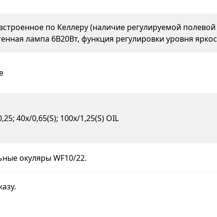
строенное по Келлеру (наличие регулируемой полевой
огенная лампа 6В20Вт, функция регулировки уровня яркос
е
0,25; 40х/0,65(S); 100х/1,25(S) OIL
ные окуляры WF10/22.
азу.