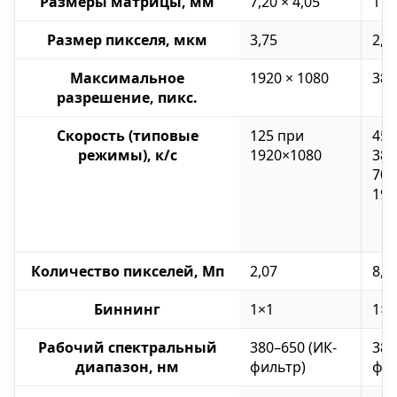
Размеры матрицы, мм
7,20 × 4,05
11,
Размер пикселя, мкм
3,75
2,9
Максимальное
1920 × 1080
384
разрешение, пикс.
Скорость (типовые
125 при
45 
режимы), к/с
1920×1080
384
70 
192
Количество пикселей, Мп
2,07
8,2
Биннинг
1×1
1×1
Рабочий спектральный
380–650 (ИК-
380
диапазон, нм
фильтр)
фил