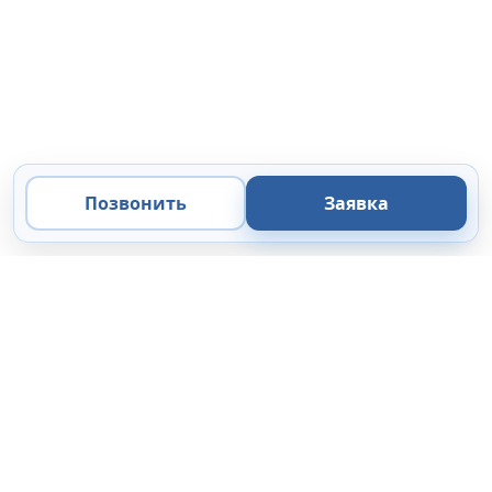
Позвонить
Заявка
ООО «Микроанализ»
Экспертные решения
в области микроскопии, микроанализа и цифровой
визуализации.
Поставка
Сервис
44-ФЗ / 223-ФЗ
Коммерческие организации