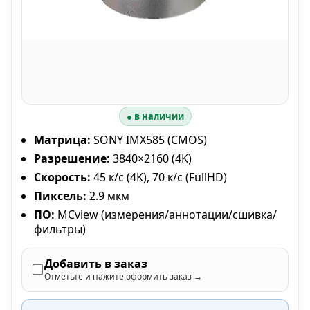
● в наличии
Матрица:
SONY IMX585 (CMOS)
Разрешение:
3840×2160 (4K)
Скорость:
45 к/с (4K), 70 к/с (FullHD)
Пиксель:
2.9 мкм
ПО:
MCview (измерения/аннотации/сшивка/
фильтры)
Добавить в заказ
Отметьте и нажите оформить заказ →