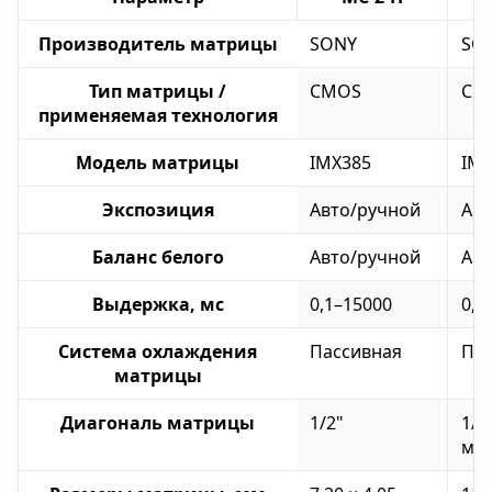
Производитель матрицы
SONY
SO
Тип матрицы /
CMOS
CM
применяемая технология
Модель матрицы
IMX385
IMX
Экспозиция
Авто/ручной
Авт
Баланс белого
Авто/ручной
Авт
Выдержка, мс
0,1–15000
0,0
Система охлаждения
Пассивная
Пас
матрицы
Диагональ матрицы
1/2"
1/1
мм