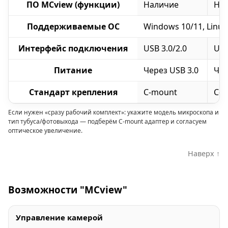
ПО MCview (функции)
Наличие
На
Поддерживаемые ОС
Windows 10/11, Linux 
Интерфейс подключения
USB 3.0/2.0
USB
Питание
Через USB 3.0
Чер
Стандарт крепления
C-mount
C-
Если нужен «сразу рабочий комплект»: укажите модель микроскопа и
тип тубуса/фотовыхода — подберём C-mount адаптер и согласуем
оптическое увеличение.
Наверх ↑
Возможности "MCview"
Управление камерой