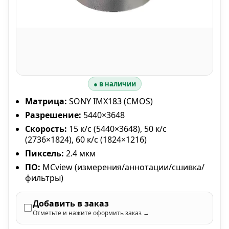
● в наличии
Матрица:
SONY IMX183 (CMOS)
Разрешение:
5440×3648
Скорость:
15 к/с (5440×3648), 50 к/с
(2736×1824), 60 к/с (1824×1216)
Пиксель:
2.4 мкм
ПО:
MCview (измерения/аннотации/сшивка/
фильтры)
Добавить в заказ
Отметьте и нажите оформить заказ →