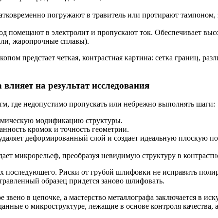
атковременно погружают в травитель или протирают тампоном, 
атод помещают в электролит и пропускают ток. Обеспечивает вы
ли, жаропрочные сплавы).
пом предстает четкая, контрастная картина: сетка границ, раз
 влияет на результат исследования
итм, где недопустимо пропускать или небрежно выполнять шаги:
ермическую модификацию структуры.
анность кромок и точность геометрии.
даляет деформированный слой и создает идеальную плоскую пов
ает микрорельеф, преобразуя невидимую структуру в контрастн
ех последующего. Риски от грубой шлифовки не исправить поли
травленный образец придется заново шлифовать.
 звено в цепочке, а мастерство металлографа заключается в иск
анные о микроструктуре, лежащие в основе контроля качества, 