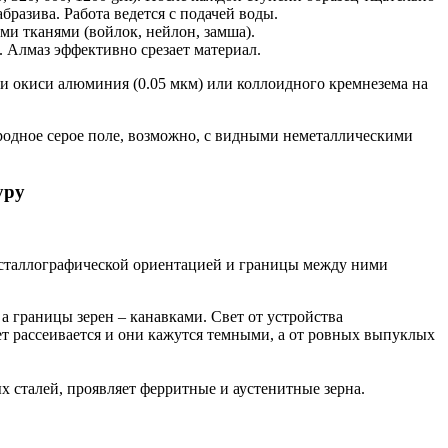
разива. Работа ведется с подачей воды.
 тканями (войлок, нейлон, замша).
. Алмаз эффективно срезает материал.
и окиси алюминия (0.05 мкм) или коллоидного кремнезема на
родное серое поле, возможно, с видными неметаллическими
уру
ристаллографической ориентацией и границы между ними
а границы зерен – канавками. Свет от устройства
ет рассеивается и они кажутся темными, а от ровных выпуклых
х сталей, проявляет ферритные и аустенитные зерна.