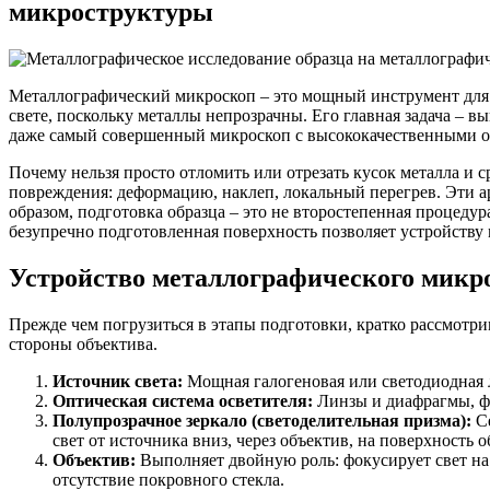
микроструктуры
Металлографический микроскоп – это мощный инструмент для и
свете, поскольку металлы непрозрачны. Его главная задача – в
даже самый совершенный микроскоп с высококачественными об
Почему нельзя просто отломить или отрезать кусок металла и с
повреждения: деформацию, наклеп, локальный перегрев. Эти а
образом, подготовка образца – это не второстепенная процеду
безупречно подготовленная поверхность позволяет устройству
Устройство металлографического микро
Прежде чем погрузиться в этапы подготовки, кратко рассмотр
стороны объектива.
Источник света:
Мощная галогеновая или светодиодная 
Оптическая система осветителя:
Линзы и диафрагмы, ф
Полупрозрачное зеркало (светоделительная призма):
Се
свет от источника вниз, через объектив, на поверхность о
Объектив:
Выполняет двойную роль: фокусирует свет на 
отсутствие покровного стекла.