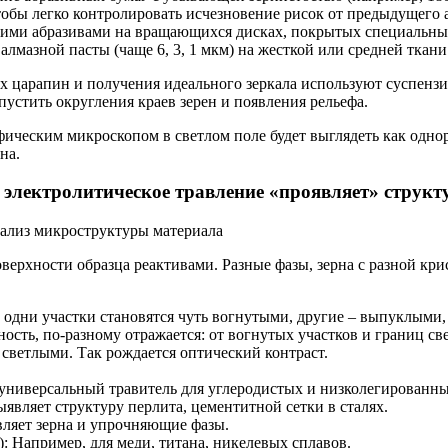
бы легко контролировать исчезновение рисок от предыдущего аб
ми абразивами на вращающихся дисках, покрытых специальными
лмазной пасты (чаще 6, 3, 1 мкм) на жесткой или средней ткани
 царапин и получения идеального зеркала используют суспензи
пустить округления краев зерен и появления рельефа.
ическим микроскопом в светлом поле будет выглядеть как одно
на.
 электролитическое травление «проявляет» структ
оверхности образца реактивами. Разные фазы, зерна с разной к
: одни участки становятся чуть вогнутыми, другие – выпуклыми, 
ость, по-разному отражается: от вогнутых участков и границ св
 светлыми. Так рождается оптический контраст.
е универсальный травитель для углеродистых и низколегированны
являет структуру перлита, цементитной сетки в сталях.
вляет зерна и упрочняющие фазы.
: Например, для меди, титана, никелевых сплавов.