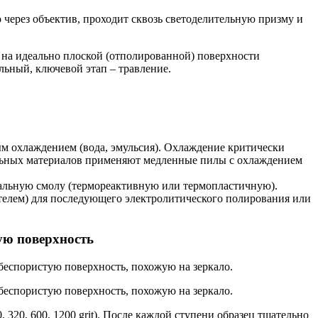
о через объектив, проходит сквозь светоделительную призму и
о на идеально плоской (отполированной) поверхности
льный, ключевой этап – травление.
м охлаждением (вода, эмульсия). Охлаждение критически
тельных материалов применяют медленные пилы с охлаждением
альную смолу (термореактивную или термопластичную).
елем) для последующего электролитического полирования или
ую поверхность
 беспористую поверхность, похожую на зеркало.
 беспористую поверхность, похожую на зеркало.
320, 600, 1200 grit). После каждой ступени образец тщательно