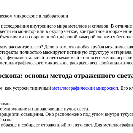
сследования внутреннего мира металлов и сплавов. В отличие 
ывести на монитор или в окуляр четкое, контрастное изображение
ъективами и современной цифровой камерой окажется бесполезе
разу рассмотреть его? Дело в том, что любая грубая механическ
ртефакты полностью маскируют истинную структуру материала, 
ра, а фундаментальный и неотъемлемый этап всего металлографиче
 металлографического микроскопа раскрыть весь свой аналитиче
скопа: основы метода отраженного свет
им, как устроен типичный
металлографический микроскоп
. Его 
лампа.
ормирующие и направляющие пучок света.
рдце эпи-освещения. Оно расположено под углом внутри тубуса
бразца.
образце и собирает отраженный от него свет. Для металлограф