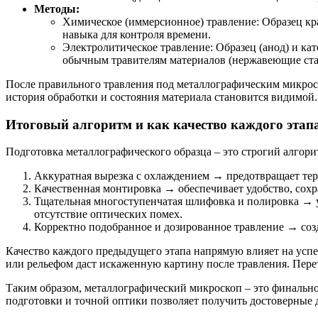
Методы:
Химическое (иммерсионное) травление: Образец кр
навыка для контроля времени.
Электролитическое травление: Образец (анод) и к
обычным травителям материалов (нержавеющие ста
После правильного травления под металлографическим микроско
история обработки и состояния материала становится видимой.
Итоговый алгоритм и как качество каждого этапа
Подготовка металлографического образца – это строгий алгор
Аккуратная вырезка с охлаждением → предотвращает т
Качественная монтировка → обеспечивает удобство, сохр
Тщательная многоступенчатая шлифовка и полировка → у
отсутствие оптических помех.
Корректно подобранное и дозированное травление → созд
Качество каждого предыдущего этапа напрямую влияет на усп
или рельефом даст искаженную картину после травления. Пере
Таким образом, металлографический микроскоп – это финальное
подготовки и точной оптики позволяет получить достоверные д