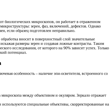
от биологических микроскопов, он работает в отраженном
 микроструктуры: зерен, фаз, включений, дефектов. Однако
н, если образец подготовлен неправильно.
ая обработка вносит в поверхностный слой значительные
искажая размеры зерен и создавая ложные контрасты. Таким
ского исследования, от которого на 90% зависит успех. Только
ский потенциал.
а
ключевая особенность – наличие эпи-осветителя, встроенного со
 микроскопа между объективом и окуляром. Зеркало отражает
ии используются специальные объективы, скорректированные на