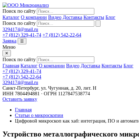
Поиск по сайту
Каталог
О компании
Видео
Доставка
Контакты
Блог
Поиск по сайту
3294174@mail.ru
+7 (812) 329-41-74
+7 (812) 542-22-64
Заявка
☰
Меню
✕
Поиск по сайту
Главная
Каталог
О компании
Видео
Доставка
Контакты
Блог
+7 (812) 329-41-74
+7 (812) 542-22-64
3294174@mail.ru
Санкт-Петербург, ул. Чугунная, д. 20, лит. Н
ИНН 7804494881 · ОГРН 1127847538774
Оставить заявку
Главная
Статьи о микроскопии
Цифровой микроскоп как хаб: интеграция, ПО и автомат
Устройство металлографического микро