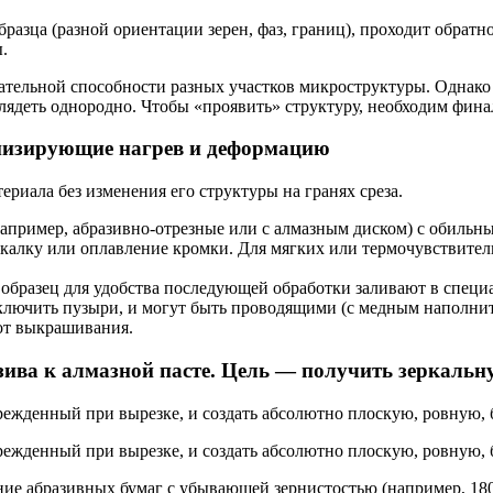
разца (разной ориентации зерен, фаз, границ), проходит обратн
.
ажательной способности разных участков микроструктуры. Однак
глядеть однородно. Чтобы «проявить» структуру, необходим фина
низирующие нагрев и деформацию
риала без изменения его структуры на гранях среза.
апример, абразивно-отрезные или с алмазным диском) с обильны
 закалку или оплавление кромки. Для мягких или термочувстви
бразец для удобства последующей обработки заливают в специ
ключить пузыри, и могут быть проводящими (с медным наполнит
от выкрашивания.
зива к алмазной пасте. Цель — получить зеркальн
врежденный при вырезке, и создать абсолютно плоскую, ровную,
врежденный при вырезке, и создать абсолютно плоскую, ровную,
ие абразивных бумаг с убывающей зернистостью (например, 180, 