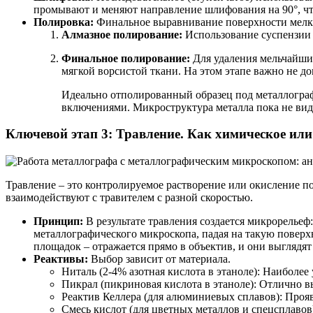
промывают и меняют направление шлифования на 90°, что
Полировка:
Финальное выравнивание поверхности мелки
Алмазное полирование:
Использование суспензии а
Финальное полирование:
Для удаления мельчайших
мягкой ворсистой ткани. На этом этапе важно не до
Идеально отполированный образец под металлограф
включениями. Микроструктура металла пока не вид
Ключевой этап 3: Травление. Как химическое или
Травление – это контролируемое растворение или окисление п
взаимодействуют с травителем с разной скоростью.
Принцип:
В результате травления создается микрорельеф
металлографического микроскопа, падая на такую поверхн
площадок – отражается прямо в объектив, и они выглядят
Реактивы:
Выбор зависит от материала.
Ниталь (2-4% азотная кислота в этаноле): Наиболе
Пикрал (пикриновая кислота в этаноле): Отлично вы
Реактив Келлера (для алюминиевых сплавов): Проя
Смесь кислот (для цветных металлов и спецсплавов)