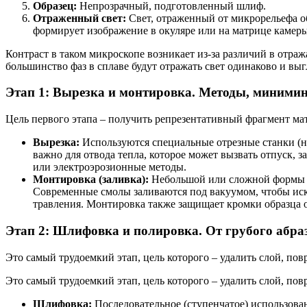
Образец:
Непрозрачный, подготовленный шлиф.
Отраженный свет:
Свет, отраженный от микрорельефа об
формирует изображение в окуляре или на матрице камеры
Контраст в таком микроскопе возникает из-за различий в отр
большинство фаз в сплаве будут отражать свет одинаково и вы
Этап 1: Вырезка и монтировка. Методы, миними
Цель первого этапа – получить репрезентативный фрагмент мате
Вырезка:
Используются специальные отрезные станки (н
важно для отвода тепла, которое может вызвать отпуск,
или электроэрозионные методы.
Монтировка (заливка):
Небольшой или сложной формы о
Современные смолы заливаются под вакуумом, чтобы ис
травления. Монтировка также защищает кромки образца 
Этап 2: Шлифовка и полировка. От грубого абра
Это самый трудоемкий этап, цель которого – удалить слой, по
Это самый трудоемкий этап, цель которого – удалить слой, по
Шлифовка:
Последовательное (ступенчатое) использован