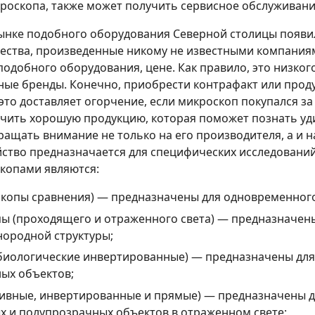
роскопа, также может получить сервисное обслуживани
рынке подобного оборудования Северной столицы появ
ества, произведенные никому не известными компания
подобного оборудования, цене. Как правило, это низког
ные бренды. Конечно, приобрести контрафакт или прод
это доставляет огорчение, если микроскоп покупался за
лучить хорошую продукцию, которая поможет познать у
ращать внимание не только на его производителя, а и 
йство предназначается для специфических исследований
копами являются:
копы сравнения) — предназначены для одновременного
 (проходящего и отраженного света) — предназначены
ородной структуры;
биологические инвертированные) — предназначены для
ых объектов;
ивные, инвертированные и прямые) — предназначены д
х и полупрозрачных объектов в отраженном свете;