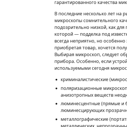
гарантированного качества мик
В последние несколько лет на 
микроскопы сомнительного кач
подозрительно низкой, как для 
которой — подделка под извест
 Н
всегда неприятно, но особенно 
приобретая товар, хочется по
Выбирая микроскоп, следует об
прибора. Особенно, если устро
используемыми сегодня микрос
криминалистические (микрос
поляризационные микроскопы
анизотропных веществ неодн
люминесцентные (прямые и 
люминесцирующих прозрачн
металлографические (портат
металлических, непрозрачны