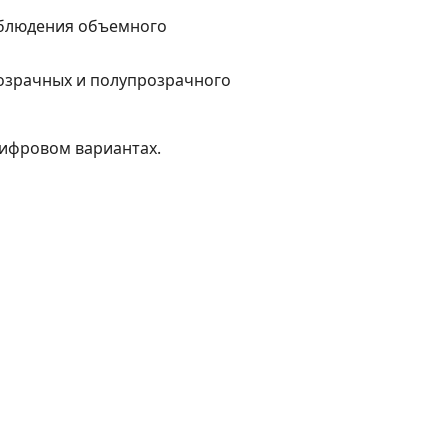
аблюдения объемного
озрачных и полупрозрачного
цифровом вариантах.