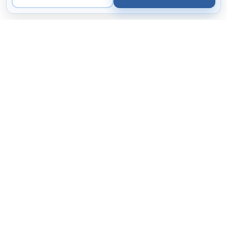
ООО «Микроанализ»
Экспертные решения
в области микроскопии, микроанализа и цифровой
визуализации.
Поставка
Сервис
44-ФЗ / 223-ФЗ
Коммерческие организации
Каталог
Цифровые камеры
ПО
Подбор комплектации
Государственные закупки