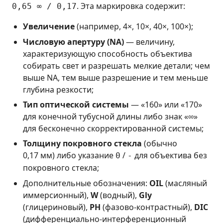
. Эта маркировка содержит:
0,65 ∞ / 0,17
Увеличение
(например, 4×, 10×, 40×, 100×);
Числовую апертуру (NA)
— величину,
характеризующую способность объектива
собирать свет и разрешать мелкие детали; чем
выше NA, тем выше разрешение и тем меньше
глубина резкости;
Тип оптической системы
— «160» или «170»
для конечной тубусной длины либо знак «∞»
для бесконечно скорректированной системы;
Толщину покровного стекла
(обычно
0,17 мм) либо указание
/
для объектива без
0
-
покровного стекла;
Дополнительные обозначения:
OIL
(масляный
иммерсионный),
W
(водный),
Gly
(глицериновый),
PH
(фазово-контрастный),
DIC
(дифференциально-интерференционный