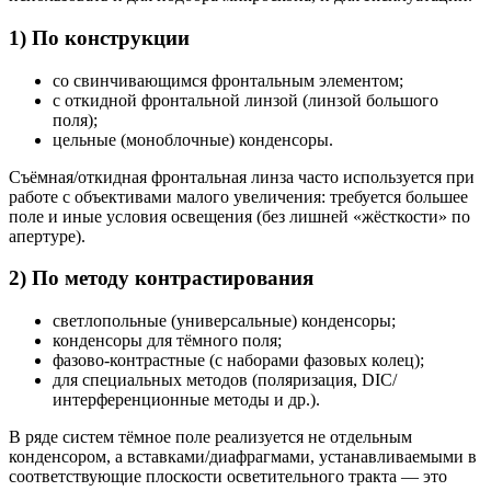
1) По конструкции
со свинчивающимся фронтальным элементом;
с откидной фронтальной линзой (линзой большого
поля);
цельные (моноблочные) конденсоры.
Съёмная/откидная фронтальная линза часто используется при
работе с объективами малого увеличения: требуется большее
поле и иные условия освещения (без лишней «жёсткости» по
апертуре).
2) По методу контрастирования
светлопольные (универсальные) конденсоры;
конденсоры для тёмного поля;
фазово-контрастные (с наборами фазовых колец);
для специальных методов (поляризация, DIC/
интерференционные методы и др.).
В ряде систем тёмное поле реализуется не отдельным
конденсором, а вставками/диафрагмами, устанавливаемыми в
соответствующие плоскости осветительного тракта — это