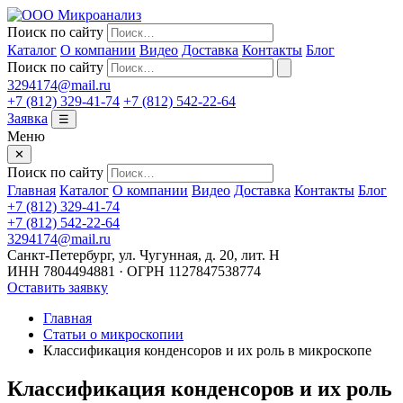
Поиск по сайту
Каталог
О компании
Видео
Доставка
Контакты
Блог
Поиск по сайту
3294174@mail.ru
+7 (812) 329-41-74
+7 (812) 542-22-64
Заявка
☰
Меню
✕
Поиск по сайту
Главная
Каталог
О компании
Видео
Доставка
Контакты
Блог
+7 (812) 329-41-74
+7 (812) 542-22-64
3294174@mail.ru
Санкт-Петербург, ул. Чугунная, д. 20, лит. Н
ИНН 7804494881 · ОГРН 1127847538774
Оставить заявку
Главная
Статьи о микроскопии
Классификация конденсоров и их роль в микроскопе
Классификация конденсоров и их роль