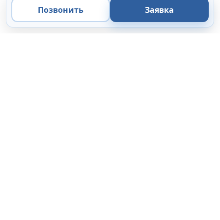
Позвонить
Заявка
ООО «Микроанализ»
Экспертные решения
в области микроскопии, микроанализа и цифровой
визуализации.
Поставка
Сервис
44-ФЗ / 223-ФЗ
Коммерческие организации
Каталог
Цифровые камеры
ПО
Подбор комплектации